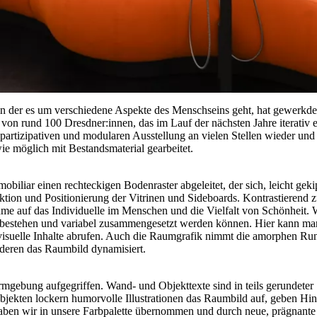
 der es um verschiedene Aspekte des Menschseins geht, hat gewerkdes
ekt von rund 100 Dresdner:innen, das im Lauf der nächsten Jahre iterat
partizipativen und modularen Ausstellung an vielen Stellen wieder und
ie möglich mit Bestandsmaterial gearbeitet.
biliar einen rechteckigen Bodenraster abgeleitet, der sich, leicht gek
uktion und Positionierung der Vitrinen und Sideboards. Kontrastierend
me auf das Individuelle im Menschen und die Vielfalt von Schönheit.
n bestehen und variabel zusammengesetzt werden können. Hier kann man 
uelle Inhalte abrufen. Auch die Raumgrafik nimmt die amorphen Rundu
nderen das Raumbild dynamisiert.
gebung aufgegriffen. Wand- und Objekttexte sind in teils gerundeter S
kten lockern humorvolle Illustrationen das Raumbild auf, geben Hinw
aben wir in unsere Farbpalette übernommen und durch neue, prägnante F