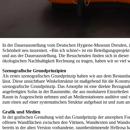
In der Dauerausstellung vom Deutschen Hygiene-Museum Dresden, in
Schönheit neu inszeniert. »Bin ich schön!« ist ein Beteiligungsproj
und aus der Dauerausstellung. Die Besuchenden finden sich in dieser 
ökologischen Nachhaltigkeit Rechnung zu tragen, haben wir so viel w
Szenografische Grundprinzipien
Als erstes szenografisches Grundprinzip haben wir aus dem Bestandsmo
lässt. Diese unsichtbare Winkelstruktur ist maßgebend für die Konstr
szenografische Grundprinzip. Das Amorphe ist eine direkte Bezugnah
angefertigten Sofas in der Raummitte, die aus modularen Einzelteile
Raum in Augenschein nehmen und an Medienstationen auditive und vis
zum einen auf einer systematischen Struktur aufgebaut ist und zum a
Grafik und Medien
In der grafischen Gestaltung wird das Grundprinzip der amorphen Form
offenen Wandflächen zwischen den Vitrinen, Wandtexten und Wandobje
bereits in der alten Version vorhandene, raumbestimmende Hellrosa h