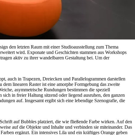
ign den letzten Raum mit einer Studioausstellung zum Thema
iv erweitert wird. Exponate und Geschichten stammen aus Workshops
 tragen aktiv zu ihrer wandelbaren Gestaltung bei. Um der
ippt, auch in Trapezen, Dreiecken und Parallelogrammen darstellen
 zu dem linearen Raster ist eine amorphe Formgebung das zweite
 Weiche, asymmetrische Rundungen bestimmen die speziell
sich in freier Haltung sitzend oder liegend ausruhen, den ganzen
ngen auf. Insgesamt ergibt sich eine lebendige Szenografie, die
chrift auf Bubbles platziert, die wie fließende Farbe wirken. Auf den
eise auf die Objekte und Inhalte und verbinden sie miteinander. Das
arben ergänzt. Ein intensives Lila und ein kräftiges Orange geben