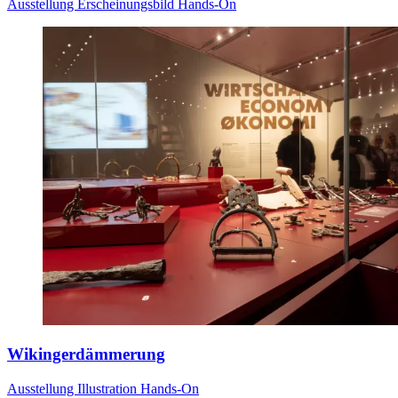
Ausstellung
Erscheinungsbild
Hands-On
Wikingerdämmerung
Ausstellung
Illustration
Hands-On