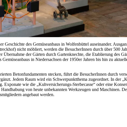
er Geschichte des Gemüseanbaus in Wolfenbüttel auseinander. Ausgangs
(Streckhof) nicht möbliert, werden die BesucherInnen durch über 500 J
 Übernahme der Gärten durch Gartenknechte, die Etablierung des Gär
es Gemüseanbaus in Niedersachsen der 1950er Jahren bis hin zu aktuell
orierten Betonfundamenten stecken, führt die BesucherInnen durch ver
en ergänzt. Jedem Raum wird ein Schwerpunktthema zugeordnet. In der 
g. Exponate wie die „Kuhversicherungs-Sterbecasse“ oder eine Konse
ie Handhabung von heute unbekannten Werkzeugen und Maschinen. Der 
nsmitgliedern angebaut werden.