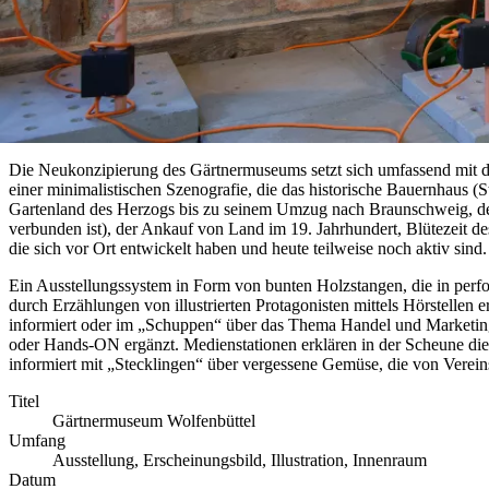
Die Neukonzipierung des Gärtnermuseums setzt sich umfassend mit d
einer minimalistischen Szenografie, die das historische Bauernhaus 
Gartenland des Herzogs bis zu seinem Umzug nach Braunschweig, der
verbunden ist), der Ankauf von Land im 19. Jahrhundert, Blütezeit d
die sich vor Ort entwickelt haben und heute teilweise noch aktiv sind.
Ein Ausstellungssystem in Form von bunten Holzstangen, die in perf
durch Erzählungen von illustrierten Protagonisten mittels Hörstell
informiert oder im „Schuppen“ über das Thema Handel und Marketin
oder Hands-ON ergänzt. Medienstationen erklären in der Scheune d
informiert mit „Stecklingen“ über vergessene Gemüse, die von Verei
Titel
Gärtnermuseum Wolfenbüttel
Umfang
Ausstellung, Erscheinungsbild, Illustration, Innenraum
Datum