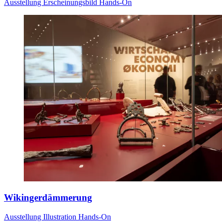
Ausstellung
Erscheinungsbild
Hands-On
Wikingerdämmerung
Ausstellung
Illustration
Hands-On