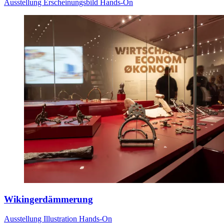
Ausstellung
Erscheinungsbild
Hands-On
Wikingerdämmerung
Ausstellung
Illustration
Hands-On