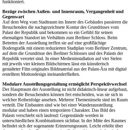
funktioniert.
Bezüge zwischen Außen- und Innenraum, Vergangenheit und
Gegenwart
Auf dem Weg vom Stadtraum ins Innere des Gebäudes passieren die
Besuchenden die nachgezeichnete Kontur des Grundrisses vom
Palast der Republik und bekommen so ein Gefühl für seinen
ehemaligen Standort im Verhältnis zum Berliner Schloss. Beim
Betreten der Ausstellung treffen sie auf eine großflächige
Bodengrafik mit einem reduzierten Stadtplan vom Berliner Zentrum,
auf dem die Grundrisse des Berliner Schlosses und des Palasts der
Republik verortet sind. In einer Medieninstallation auf vier Stelen
mit jeweils vier kleinen Bildschirmen lässt ein künstlerisch
gestalteter Film originales Bildmaterial aus der Palast-Ära mit digital
erstelltem Motiondesign ineinanderfließen.
Modulare Ausstellungsgestaltung ermöglicht Perspektivwechsel
Der Hauptraum der Ausstellung ist nicht didaktisch-linear aufgebaut,
sondern die Besuchenden können frei entscheiden, was sie sich in
welcher Reihenfolge ansehen. Mehrere Themeninseln sind im Raum
verteilt. Die Einbauten sind wie bei einer Wanderausstellung
modular und haben einen temporären Charakter. Das Bild des
Palasts verschiebt sich laufend: Gegenstände werden in
unterschiedlichen Kombinationen sichtbar. In der Mitte des Raumes
befindet sich der sogenannte Erinnerungsraum. Leicht erhöht über