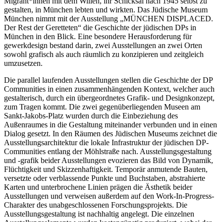
Migrant*innen mit dem Willen, ihr Schicksal nach 1945 selbst zu
gestalten, in München lebten und wirkten. Das Jüdische Museum
München nimmt mit der Ausstellung „MÜNCHEN DISPLACED.
Der Rest der Geretteten“ die Geschichte der jüdischen DPs in
München in den Blick. Eine besondere Herausforderung für
gewerkdesign bestand darin, zwei Ausstellungen an zwei Orten
sowohl grafisch als auch räumlich zu konzipieren und zeitgleich
umzusetzen.
Die parallel laufenden Ausstellungen stellen die Geschichte der DP
Communities in einen zusammenhängenden Kontext, welcher auch
gestalterisch, durch ein übergeordnetes Grafik- und Designkonzept,
zum Tragen kommt. Die zwei gegenüberliegenden Museen am
Sankt-Jakobs-Platz wurden durch die Einbeziehung des
Außenraumes in die Gestaltung miteinander verbunden und in einen
Dialog gesetzt. In den Räumen des Jüdischen Museums zeichnet die
Ausstellungsarchitektur die lokale Infrastruktur der jüdischen DP-
Communities entlang der Möhlstraße nach. Ausstellungsgestaltung
und -grafik beider Ausstellungen evozieren das Bild von Dynamik,
Flüchtigkeit und Skizzenhaftigkeit. Temporär anmutende Bauten,
versetzte oder verblassende Punkte und Buchstaben, abstrahierte
Karten und unterbrochene Linien prägen die Ästhetik beider
Ausstellungen und verweisen außerdem auf den Work-In-Progress-
Charakter des unabgeschlossenen Forschungsprojekts. Die
Ausstellungsgestaltung ist nachhaltig angelegt. Die einzelnen