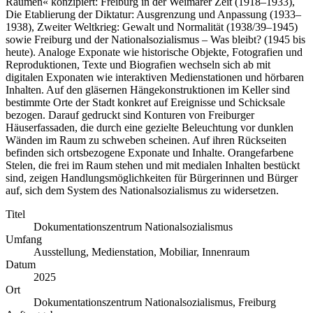
Räumen« konzipiert: Freiburg in der Weimarer Zeit (1918–1933),
Die Etablierung der Diktatur: Ausgrenzung und Anpassung (1933–
1938), Zweiter Weltkrieg: Gewalt und Normalität (1938/39–1945)
sowie Freiburg und der Nationalsozialismus – Was bleibt? (1945 bis
heute). Analoge Exponate wie historische Objekte, Fotografien und
Reproduktionen, Texte und Biografien wechseln sich ab mit
digitalen Exponaten wie interaktiven Medienstationen und hörbaren
Inhalten. Auf den gläsernen Hängekonstruktionen im Keller sind
bestimmte Orte der Stadt konkret auf Ereignisse und Schicksale
bezogen. Darauf gedruckt sind Konturen von Freiburger
Häuserfassaden, die durch eine gezielte Beleuchtung vor dunklen
Wänden im Raum zu schweben scheinen. Auf ihren Rückseiten
befinden sich ortsbezogene Exponate und Inhalte. Orangefarbene
Stelen, die frei im Raum stehen und mit medialen Inhalten bestückt
sind, zeigen Handlungsmöglichkeiten für Bürgerinnen und Bürger
auf, sich dem System des Nationalsozialismus zu widersetzen.
Titel
Dokumentationszentrum Nationalsozialismus
Umfang
Ausstellung, Medienstation, Mobiliar, Innenraum
Datum
2025
Ort
Dokumentationszentrum Nationalsozialismus, Freiburg