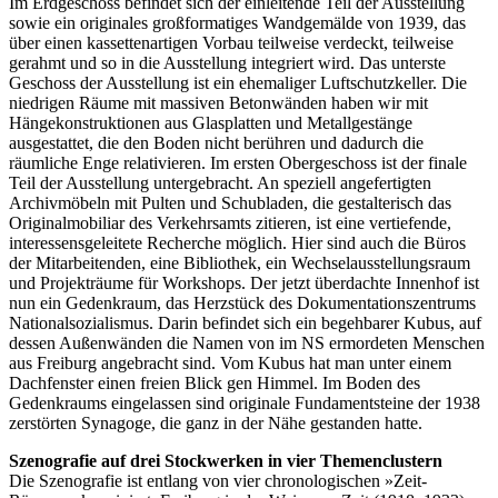
Im Erdgeschoss befindet sich der einleitende Teil der Ausstellung
sowie ein originales großformatiges Wandgemälde von 1939, das
über einen kassettenartigen Vorbau teilweise verdeckt, teilweise
gerahmt und so in die Ausstellung integriert wird. Das unterste
Geschoss der Ausstellung ist ein ehemaliger Luftschutzkeller. Die
niedrigen Räume mit massiven Betonwänden haben wir mit
Hängekonstruktionen aus Glasplatten und Metallgestänge
ausgestattet, die den Boden nicht berühren und dadurch die
räumliche Enge relativieren. Im ersten Obergeschoss ist der finale
Teil der Ausstellung untergebracht. An speziell angefertigten
Archivmöbeln mit Pulten und Schubladen, die gestalterisch das
Originalmobiliar des Verkehrsamts zitieren, ist eine vertiefende,
interessensgeleitete Recherche möglich. Hier sind auch die Büros
der Mitarbeitenden, eine Bibliothek, ein Wechselausstellungsraum
und Projekträume für Workshops. Der jetzt überdachte Innenhof ist
nun ein Gedenkraum, das Herzstück des Dokumentationszentrums
Nationalsozialismus. Darin befindet sich ein begehbarer Kubus, auf
dessen Außenwänden die Namen von im NS ermordeten Menschen
aus Freiburg angebracht sind. Vom Kubus hat man unter einem
Dachfenster einen freien Blick gen Himmel. Im Boden des
Gedenkraums eingelassen sind originale Fundamentsteine der 1938
zerstörten Synagoge, die ganz in der Nähe gestanden hatte.
Szenografie auf drei Stockwerken in vier Themenclustern
Die Szenografie ist entlang von vier chronologischen »Zeit-